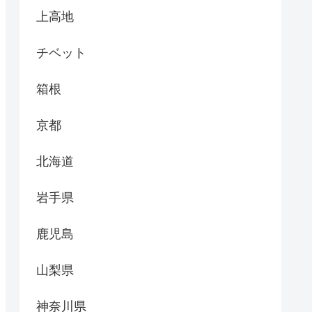
上高地
チベット
箱根
京都
北海道
岩手県
鹿児島
山梨県
神奈川県