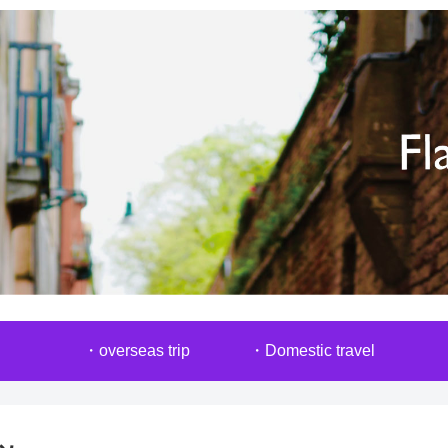
・overseas trip
・Domestic travel