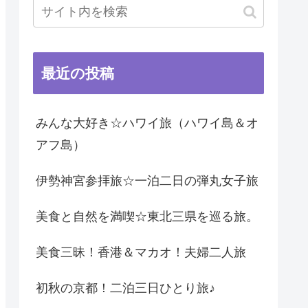
最近の投稿
みんな大好き☆ハワイ旅（ハワイ島＆オ
アフ島）
伊勢神宮参拝旅☆一泊二日の弾丸女子旅
美食と自然を満喫☆東北三県を巡る旅。
美食三昧！香港＆マカオ！夫婦二人旅
初秋の京都！二泊三日ひとり旅♪