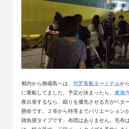
都内から御蔵島へは、
竹芝客船ターミナル
か
に乗船してました。予定が決まったら、
東海
夜出発するなら、眠りを優先させる方がベタ
懸命です。２等から特等までバリエーション
雑魚寝タイプです。布団はありません。毛布