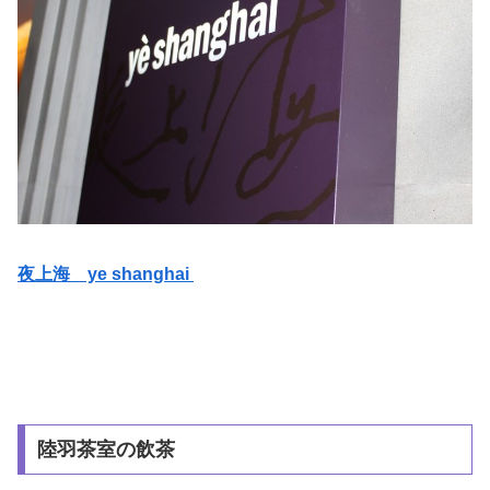
夜上海 ye shanghai
陸羽茶室の飲茶