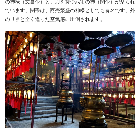
の神様（文昌帝）と、刀を持つ武術の神（関帝）が祭られ
ています。関帝は、商売繁盛の神様としても有名です。外
の世界と全く違った空気感に圧倒されます。